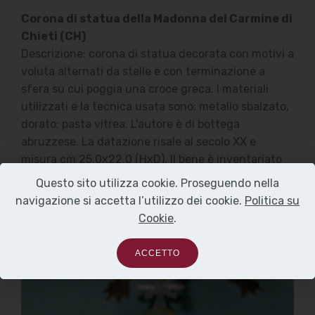
Corona di statua della Madonna del Carmine di
Chieti (CH)
Descrizione: corona di statua decorata con motivi a
voluta alternati da stelle e con terminazione a
sfera su cui poggia una croce greca. I materiali
utilizzati e la tecnica usata sono: metallo sbalzato,
dorato; pasta vitrea. L'autore è di bottega
abruzzese. La datazione risale al secolo XX e
misura cm 25.0x22.0 (HxD). Il bene è inventariato
nei beni storici e artistici della Diocesi di Chieti -
Questo sito utilizza cookie. Proseguendo nella
Vasto (CH).
navigazione si accetta l’utilizzo dei cookie.
Politica su
Cookie
.
ACCETTO