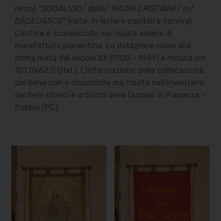
retro): "
SODALIZIO/ delle/ MADRI CRISTIANE/ in/
BACEDASCO
" (note: in lettere capitali e corsive).
L'autore è sconosciuto ma risulta essere di
manifattura piacentina. La datazione risale alla
prima metà del secolo XX (1900 - 1949) e misura cm
107.0x62.0 (HxL). L'informazione della collocazione
del bene non è disponibile ma risulta nell'inventario
dei beni storici e artistici della Diocesi di Piacenza -
Bobbio (PC).
Indirizzo Edicola
Via Case Nuove, 2
60010 Castelleone di Suasa
(An)
Contatti