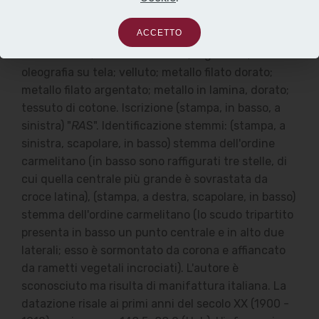
Cherubini e Monogramma mariano. Sul fondo sono
applicate frange. I materiali e la tecnica usata:
ACCETTO
tessuto di seta bianco ricamato in seta policroma;
metallo filato; metallo in lamina, argentato;
oleografia su tela; velluto; metallo filato dorato;
metallo filato argentato; metallo in lamina, dorato;
tessuto di cotone. Iscrizione (stampa, in basso, a
sinistra) "
RA
S". Identificazione stemmi: (stampa, a
sinistra, scapolare, in basso) stemma dell'ordine
carmelitano (in basso sono raffigurati tre stelle, di
cui quella centrale più grande è sovrastata da
croce latina), (stampa, a destra, scapolare, in basso)
stemma dell'ordine carmelitano (lo scudo tripartito
presenta in basso un punto centrale e in alto due
laterali; esso è sormontato da corona e affiancato
da rametti vegetali incrociati). L'autore è
sconosciuto ma risulta di manifattura italiana. La
datazione risale ai primi anni del secolo XX (1900 -