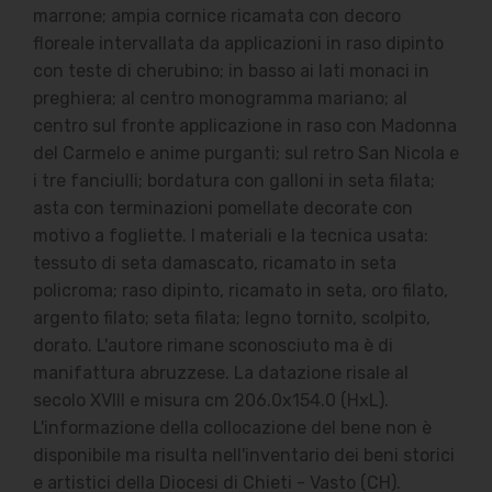
marrone; ampia cornice ricamata con decoro
floreale intervallata da applicazioni in raso dipinto
con teste di cherubino; in basso ai lati monaci in
preghiera; al centro monogramma mariano; al
centro sul fronte applicazione in raso con Madonna
del Carmelo e anime purganti; sul retro San Nicola e
i tre fanciulli; bordatura con galloni in seta filata;
asta con terminazioni pomellate decorate con
motivo a fogliette. I materiali e la tecnica usata:
tessuto di seta damascato, ricamato in seta
policroma; raso dipinto, ricamato in seta, oro filato,
argento filato; seta filata; legno tornito, scolpito,
dorato. L'autore rimane sconosciuto ma è di
manifattura abruzzese. La datazione risale al
secolo XVIII e misura cm 206.0x154.0 (HxL).
L'informazione della collocazione del bene non è
disponibile ma risulta nell'inventario dei beni storici
e artistici della Diocesi di Chieti - Vasto (CH).