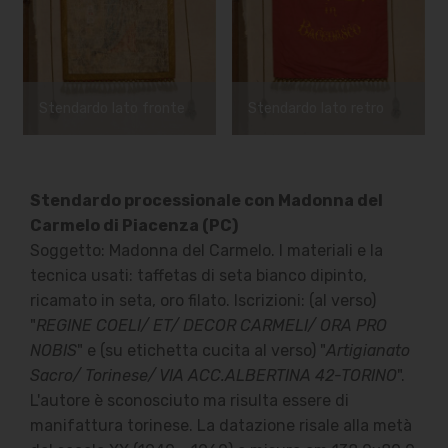
Bellagamba Franco
Email:
edicoladelcarmine@suasa.it
Telefono: 071-966352
Stendardo lato fronte
Stendardo lato retro
Collegamenti
Link Utili
Stendardo processionale con Madonna del
Carmelo di Piacenza (PC)
Soggetto: Madonna del Carmelo. I materiali e la
Privacy
tecnica usati: taffetas di seta bianco dipinto,
ricamato in seta, oro filato. Iscrizioni: (al verso)
"
REGINE COELI/ ET/ DECOR CARMELI/ ORA PRO
© Copyright 2019 Mobirise/Bellagamba Franco -
NOBIS
" e (su etichetta cucita al verso) "
Artigianato
Tutti i diritti riservati
Sacro/ Torinese/ VIA ACC.ALBERTINA 42-TORINO
".
L'autore è sconosciuto ma risulta essere di
manifattura torinese. La datazione risale alla metà