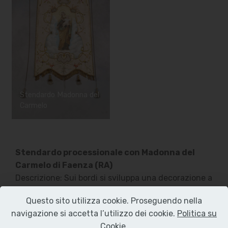
Stendardo Madonna del
Carmelo
Stendardo processionale con Madonna del
Carmelo di Faenza (RA)
Descrizione: Sui bordi si sviluppa una decorazione a
girali vegetali alternati a rose e graticci, mentre nel
Questo sito utilizza cookie. Proseguendo nella
riquadro al centro è rappresentata la figura
navigazione si accetta l’utilizzo dei cookie.
Politica su
femminile della Madonna del Carmelo con Bambino,
Cookie
.