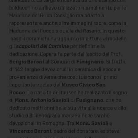
biancastro. La targa è ricavata da uno stampo con
baldacchino a rilievo utilizzato normalmente per la
Madonna del Buon Consiglio ma adatto a
rappresentare anche altre immagini sacre, come la
Madonna del Fuoco e quella del Rosario. In questo
caso il ceramista ha aggiunto in pittura al modello
gli
scapolari del Carmine
per definirne la
dedicazione. L'opera fa parte del lascito del Prof.
Sergio Baroni
al Comune di
Fusignano
. Si tratta
di 142 targhe devozionali in ceramica di epoca e
provenienza diverse che costituiscono il primo
importante nucleo del
Museo Civico San
Rocco
.
La nascita del museo ha realizzato il sogno
di
Mons. Antonio Savioli
di
Fusignano
, che ha
dedicato molti anni della sua vita alla ricerca e allo
studio dell'iconografia mariana nelle targhe
devozionali in Romagna.
Tra
Mons. Saviol
i e
Vincenzo Baroni
, padre del donatore, esisteva