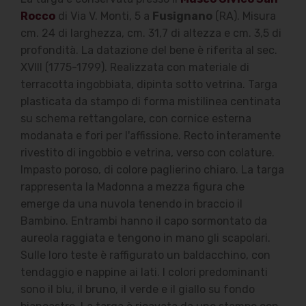
Rocco
di Via V. Monti, 5 a
Fusignano
(RA). Misura
cm. 24 di larghezza, cm. 31,7 di altezza e cm. 3,5 di
profondità. La datazione del bene è riferita al sec.
XVIII (1775-1799). Realizzata con materiale di
terracotta ingobbiata, dipinta sotto vetrina. Targa
plasticata da stampo di forma mistilinea centinata
su schema rettangolare, con cornice esterna
modanata e fori per l'affissione. Recto interamente
rivestito di ingobbio e vetrina, verso con colature.
Impasto poroso, di colore paglierino chiaro. La targa
rappresenta la Madonna a mezza figura che
emerge da una nuvola tenendo in braccio il
Bambino. Entrambi hanno il capo sormontato da
aureola raggiata e tengono in mano gli scapolari.
Sulle loro teste è raffigurato un baldacchino, con
tendaggio e nappine ai lati. I colori predominanti
sono il blu, il bruno, il verde e il giallo su fondo