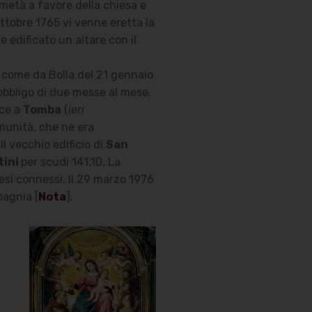
 metà a favore della chiesa e
ottobre 1765 vi venne eretta la
 edificato un altare con il
, come da Bolla del 21 gennaio
obbligo di due messe al mese.
uce a
Tomba
(
ieri
munità, che ne era
 Il vecchio edificio di
San
tini
per scudi 141,10. La
pesi connessi. Il 29 marzo 1976
pagnia [
Nota
].