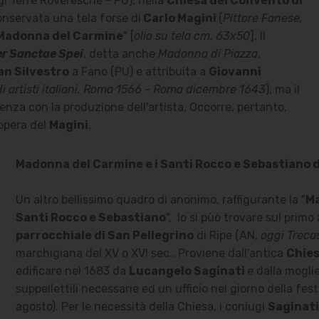
i Terre Roveresche - PU), nella
Chiesa del Convento di
nservata una tela forse di
Carlo Magini
(
Pittore Fanese,
Madonna del Carmine
" [
olio su tela cm. 63x50
]. Il
r Sanctae Spei
, detta anche
Madonna di Piazza
,
an Silvestro
a Fano (PU) e attribuita a
Giovanni
di artisti italiani. Roma 1566 - Roma dicembre 1643
), ma il
nza con la produzione dell'artista. Occorre, pertanto,
opera del
Magini
.
Madonna del Carmine e i Santi Rocco e Sebastiano 
Un altro bellissimo quadro di anonimo, raffigurante la "
Ma
Santi Rocco e Sebastiano
", lo si pùò trovare sul primo 
parrocchiale di San Pellegrino
di Ripe (AN,
oggi Trecas
marchigiana del XV o XVI sec.. Proviene dall'antica
Chie
edificare nel 1683 da
Lucangelo Saginati
e dalla mogli
suppellettili necessarie ed un ufficio nel giorno della fes
agosto). Per le necessità della Chiesa, i coniugi
Saginati