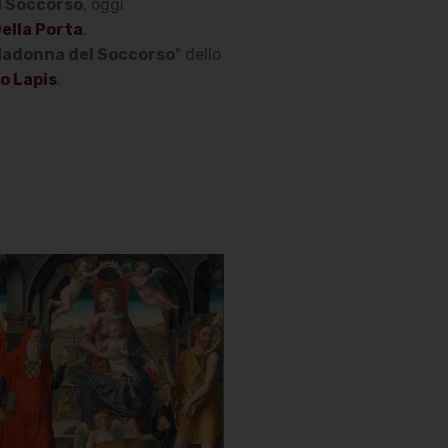
l Soccorso
, oggi
lla Porta
.
adonna del Soccorso
" dello
o Lapis
.