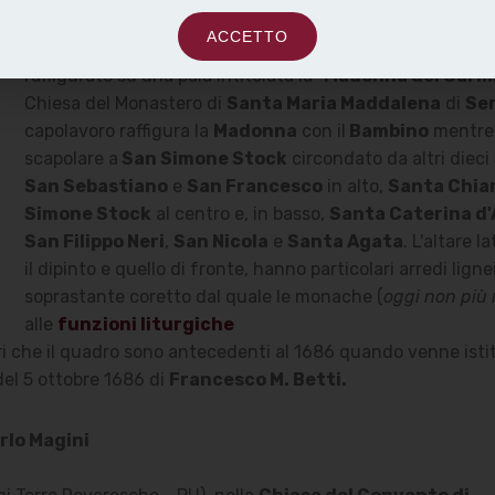
ACCETTO
Ancora un autore ignoto della seconda metà del XVII secol
raffigurato su una pala intitolata la "
Madonna del Carm
Chiesa del Monastero di
Santa Maria Maddalena
di
Ser
capolavoro raffigura la
Madonna
con il
Bambino
mentre 
scapolare a
San Simone Stock
circondato da altri dieci
San Sebastiano
e
San Francesco
in alto,
Santa Chia
Simone Stock
al centro e, in basso,
Santa Caterina d'
San Filippo Neri
,
San Nicola
e
Santa Agata
. L'altare l
il dipinto e quello di fronte, hanno particolari arredi lignei
soprastante coretto dal quale le monache (
oggi non più 
alle
funzioni liturgiche
tari che il quadro sono antecedenti al 1686 quando venne istit
el 5 ottobre 1686 di
Francesco M. Betti.
rlo Magini