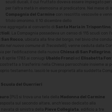
scudi ducali, il cui fruttato doveva essere impiegato per
per l'altra metà in elemosina al predicatore. Nel mese di 
Compagnia del Carmine
con rescritto vescovile e venne
titolo omonimo. Il 10 dicembre dello
nne aggregata al convento di
Santa Maria in Trispontino
tioli
. La Compagnia possedeva un censo di 115 scudi con l'
i San Rocco
, ubicata alla fine del borgo, nel bivio che cond
ta nel nuovo comune di Trecastelli
), venne ceduta dalla Co
ia per l'edificazione della nuova
Chiesa di San Pellegrino
.
8 aprile 1783 ai coniugi
Ubaldo Fronzi
ed
Elisabetta Fon
costretta a trasferirsi nella Chiesa parrocchiale insieme ai 
roprio testamento, lasciò le sue proprietà alla suddetta Com
Scuola del Guerrieri
auro
(PU) si trova una tela della
Madonna del Carmine
' esposta sul secondo altare, anch'esso dedicato alla
a navata di sinistra della
Pieve Collegiata
, edificio a tre