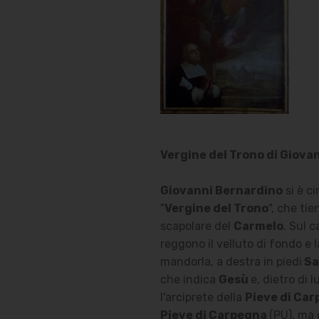
Vergine del Trono di Giova
Giovanni Bernardino
si è c
"
Vergine del Trono
", che ti
scapolare del
Carmelo
. Sul 
reggono il velluto di fondo e l
mandorla, a destra in piedi
Sa
che indica
Gesù
e, dietro di 
l'arciprete della
Pieve di Ca
Pieve di Carpegna
(PU), ma 