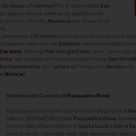
n Girolamo
a
Frontino
(PU). E' riconoscibile
San
zio appeso alle sue spalle su un capitello e dal
a sinistra e offre alla
Madonna
una chiesa la cui
lla
la panoramica di
Frontino
con le mura e la strada che lo coll
 scapolare nelle mani del
Bambino
, certamente dipinto nel
 Carmine
. Secondo
Pier Giorgio Pasini
, però, l'uomo ingin
tista
, non sarebbe nè il fondatore della Chiesa,
don Ghisel
tro Gambacorta
, ma il
priore
del tempo o un
devoto
che, 
a [
Notizie
].
Madonna del Carmelo di
Pasqualino Rossi
Non possiamo non citare anche la tela raffigurante la
Ma
tela cm. 243x164
] del pittore
Pasqualino Rossi
, conserv
sinistra della Chiesa barocca di
Santa Lucia
a
Serra Sa
colori è denso, i panneggi degli abiti appaiono più pesanti