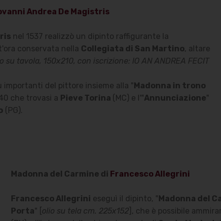
ovanni Andrea De Magistris
ris
nel 1537 realizzò un dipinto raffigurante la
tt'ora conservata nella
Collegiata di San Martino
, altare
io su tavola, 150x210, con iscrizione: IO AN ANDREA FECIT
ù importanti del pittore insieme alla "
Madonna in trono
40 che trovasi a
Pieve Torina
(MC) e l'"
Annunciazione
"
o
(PG).
Madonna del Carmine di
Francesco Allegrini
Francesco Allegrini
eseguì il dipinto, "
Madonna del Ca
Porta
" [
olio su tela cm. 225x152
], che è possibile ammirar