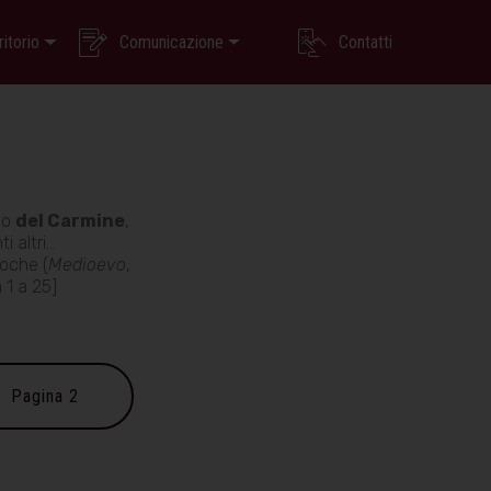
ritorio
Comunicazione
Contatti
o
del Carmine
,
 altri...
poche (
Medioevo
,
 a 25]
Pagina 2