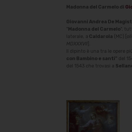
Madonna del Carmelo di
Gi
Giovanni Andrea De Magist
"
Madonna del Carmelo
", tu
laterale, a
Caldarola
(MC) [
ol
MDXXXVII
].
Il dipinto è una tra le opere pi
con Bambino e santi"
del 15
del 1543 che trovasi a
Sellan