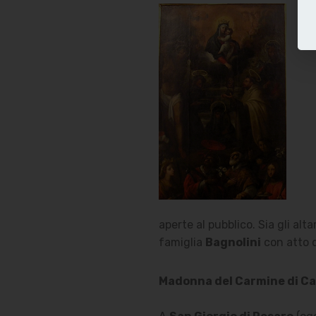
aperte al pubblico. Sia gli al
famiglia
Bagnolini
con atto d
Madonna del Carmine di Ca