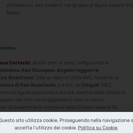
chiaroscuro, ben evidenti nel gruppo di figure sedute in p
basso.
nonimo
ssa Ceriachi
, alcuni anni or sono, raffigurante la
Bambino, San Giuseppe, Angelo reggente
nzo, Anastasio
" [
olio su tela cm 235x186
], risalente al
hiesa di San Anastasio
, a 4 Km. da
Cingoli
(MC).
 cornice lignea policroma e dorata, mentre della Chiesa si
a subito dei forti rimaneggiamenti che ne hanno
to. Attualmente la struttura della Chiesa risale al XV
Questo sito utilizza cookie. Proseguendo nella navigazione s
accetta l’utilizzo dei cookie.
Politica su Cookie
.
Madonna del Carmine di Anonimo