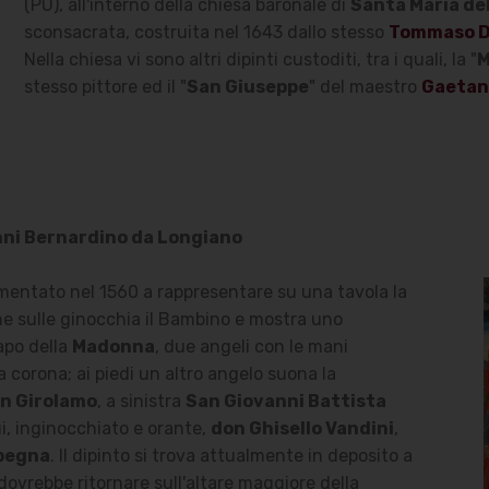
(PU), all'interno della chiesa baronale di
Santa Maria de
sconsacrata, costruita nel 1643 dallo stesso
Tommaso De
Nella chiesa vi sono altri dipinti custoditi, tra i quali, la "
M
stesso pittore ed il "
San Giuseppe
" del maestro
Gaetan
nni Bernardino da Longiano
imentato nel 1560 a rappresentare su una tavola la
ene sulle ginocchia il Bambino e mostra uno
capo della
Madonna
, due angeli con le mani
a corona; ai piedi un altro angelo suona la
n Girolamo
, a sinistra
San Giovanni Battista
lui, inginocchiato e orante,
don Ghisello Vandini
,
rpegna
. Il dipinto si trova attualmente in deposito a
dovrebbe ritornare sull'altare maggiore della