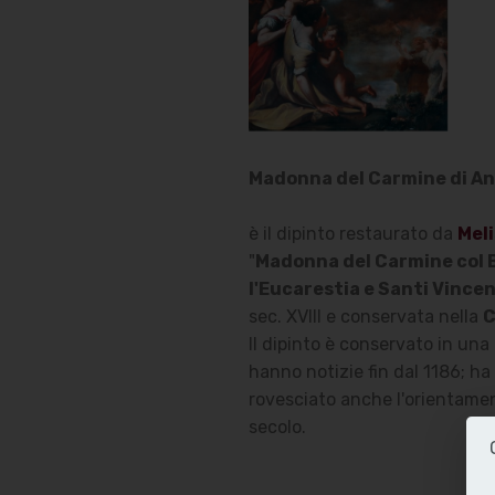
Madonna del Carmine di A
è il dipinto restaurato da
Meli
"
Madonna del Carmine col 
l'Eucarestia e Santi Vince
sec. XVIII e conservata nella
C
Il dipinto è conservato in una
hanno notizie fin dal 1186; h
rovesciato anche l'orientamen
secolo.