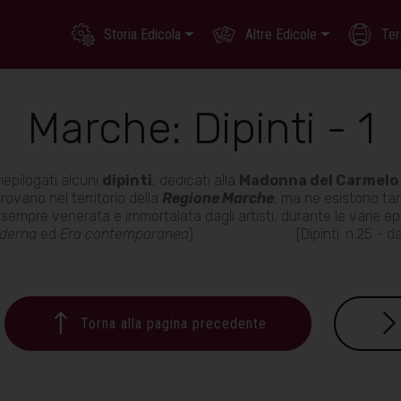
Storia Edicola
Altre Edicole
Ter
Marche: Dipinti - 1
iepilogati alcuni
dipinti
, dedicati alla
Madonna del Carmelo
trovano nel territorio della
Regione Marche
, ma ne esistono tanti
sempre venerata e immortalata dagli artisti, durante le varie e
derna
ed
Era contemporanea
). [Dipinti: n.25 - da 1
Torna alla pagina precedente