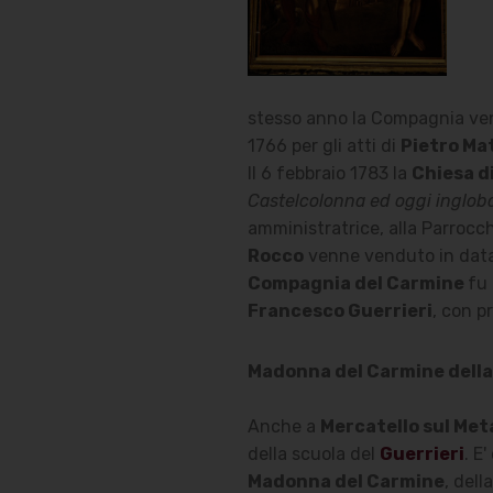
stesso anno la Compagnia ve
1766 per gli atti di
Pietro Mat
Il 6 febbraio 1783 la
Chiesa d
Castelcolonna ed oggi ingloba
amministratrice, alla Parrocch
Rocco
venne venduto in data 
Compagnia del Carmine
fu 
Francesco Guerrieri
, con p
Madonna del Carmine della 
Anche a
Mercatello sul Met
della scuola del
Guerrieri
. E
Madonna del Carmine
, dell