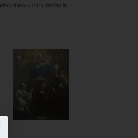
rimo piano sul lato sinistro in
i