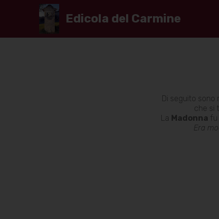
Edicola del Carmine
Di seguito sono r
che si 
La
Madonna
fu 
Era mo