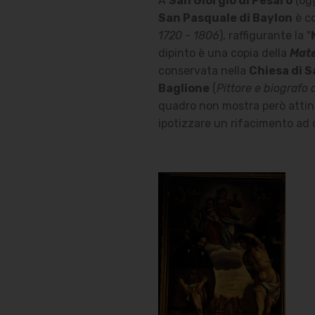
A
San Giorgio di Pesaro
(ogg
San Pasquale di Baylon
è co
1720 - 1806
), raffigurante la "
dipinto è una copia della
Mate
conservata nella
Chiesa di S
Baglione
(
Pittore e biografo 
quadro non mostra però attine
ipotizzare un rifacimento ad 