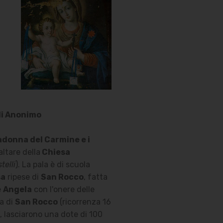
di Anonimo
donna del Carmine e i
altare della
Chiesa
telli
). La pala è di scuola
sa
ripese di
San Rocco
, fatta
e
Angela
con l'onere delle
ta di
San Rocco
(ricorrenza 16
, lasciarono una dote di 100