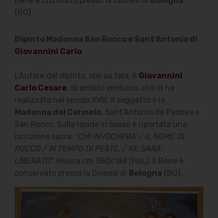
Bene è custodito presso la Diocesi di
Bologna
(BO).
Dipinto Madonna San Rocco e Sant'Antonio di
Giovannini Carlo
L'Autore del dipinto, olio su tela, è
Giovannini
Carlo Cesare
, di ambito emiliano, che lo ha
realizzato nel secolo XVIII. Il soggetto è la
Madonna del Carmelo
, Sant'Antonio da Padova e
San Rocco. Sulla lapide in basso è riportata una
iscrizione sacra: "
CHI INVOCHERA' / IL NOME DI
ROCCO / IN TEMPO DI PESTE, / NE SARA'
LIBERATO
". Misura cm 380x188 (HxL). Il Bene è
conservato presso la Diocesi di
Bologna
(BO).