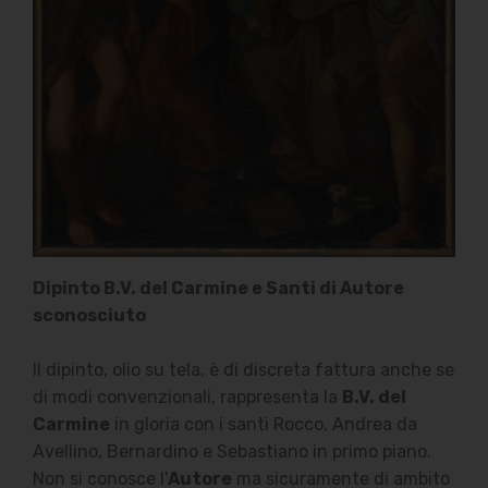
Indirizzo Edicola
Dipinto B.V. del Carmine e Santi di Autore
Via Case Nuove, 2
sconosciuto
60010 Castelleone di Suasa
(An)
Il dipinto, olio su tela, è di discreta fattura anche se
di modi convenzionali, rappresenta la
B.V. del
Carmine
in gloria con i santi Rocco, Andrea da
Contatti
Avellino, Bernardino e Sebastiano in primo piano.
Non si conosce l'
Autore
ma sicuramente di ambito