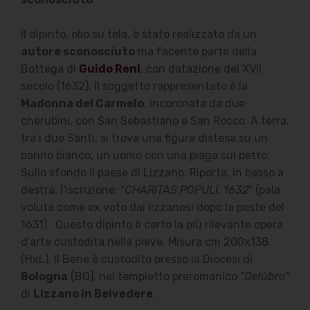
Il dipinto, olio su tela, è stato realizzato da un
autore sconosciuto
ma facente parte della
Bottega di
Guido Reni
, con datazione del XVII
secolo (1632). Il soggetto rappresentato è la
Madonna del Carmelo
, incoronata da due
cherubini, con San Sebastiano e San Rocco. A terra,
tra i due Santi, si trova una figura distesa su un
panno bianco, un uomo con una piaga sul petto.
Sullo sfondo il paese di Lizzano. Riporta, in basso a
destra, l'iscrizione: "
CHARITAS POPULI, 1632
" (pala
voluta come ex voto dai lizzanesi dopo la peste del
1631). Questo dipinto è certo la più rilevante opera
d’arte custodita nella pieve. Misura cm 200x138
(HxL). Il Bene è custodito presso la Diocesi di
Bologna
(BO), nel tempietto preromanico "
Delùbro
"
di
Lizzano in Belvedere
.