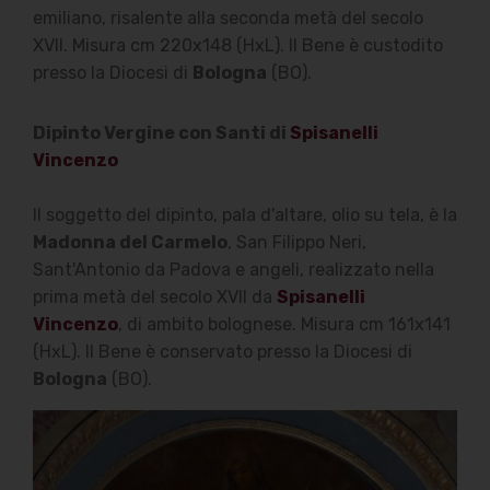
Bellagamba Franco
emiliano, risalente alla seconda metà del secolo
Email:
XVII. Misura cm 220x148 (HxL). Il Bene è custodito
edicoladelcarmine@suasa.it
presso la Diocesi di
Bologna
(BO).
Telefono: 071-966352
Dipinto Vergine con Santi di
Spisanelli
Vincenzo
Collegamenti
Il soggetto del dipinto, pala d'altare, olio su tela, è la
Link Utili
Madonna del Carmelo
, San Filippo Neri,
Sant'Antonio da Padova e angeli, realizzato nella
prima metà del secolo XVII da
Spisanelli
Privacy
Vincenzo
, di ambito bolognese. Misura cm 161x141
(HxL). Il Bene è conservato presso la Diocesi di
Bologna
(BO).
© Copyright 2019 Mobirise/Bellagamba Franco -
Tutti i diritti riservati